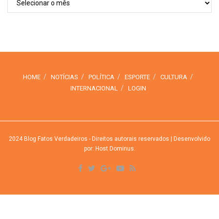
HOME
NOTÍCIAS
POLÍTICA
ESPORTE
CULTURA
INTERNACIONAL
LOGIN
2024
Blog Fatos Verdadeiros
- Direitos autorais reservados
| Desenvolvido
por: Host Dominus
.