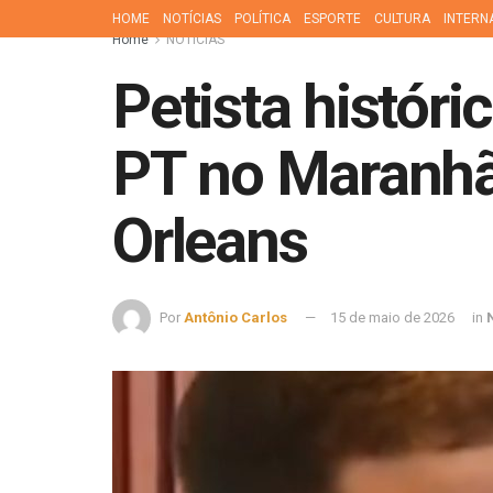
HOME
NOTÍCIAS
POLÍTICA
ESPORTE
CULTURA
INTERN
Home
NOTÍCIAS
Petista histór
PT no Maranhão
Orleans
Por
Antônio Carlos
15 de maio de 2026
in