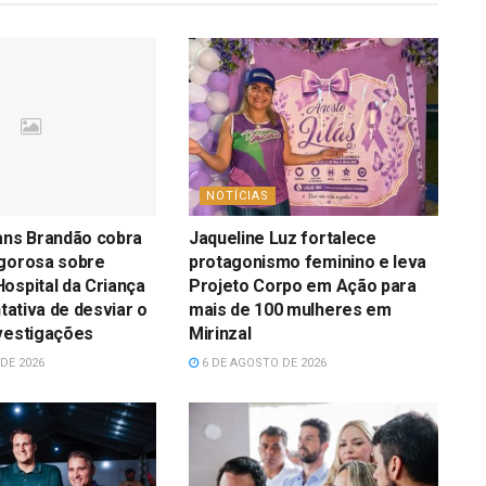
NOTÍCIAS
ans Brandão cobra
Jaqueline Luz fortalece
igorosa sobre
protagonismo feminino e leva
ospital da Criança
Projeto Corpo em Ação para
ntativa de desviar o
mais de 100 mulheres em
vestigações
Mirinzal
DE 2026
6 DE AGOSTO DE 2026