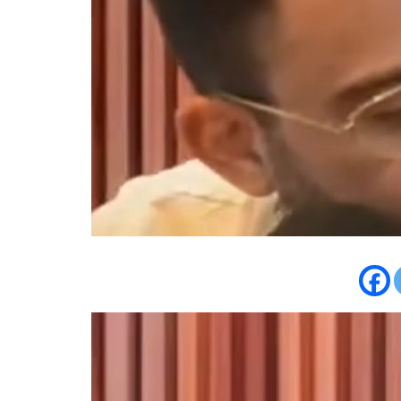
Tocador
de
vídeo