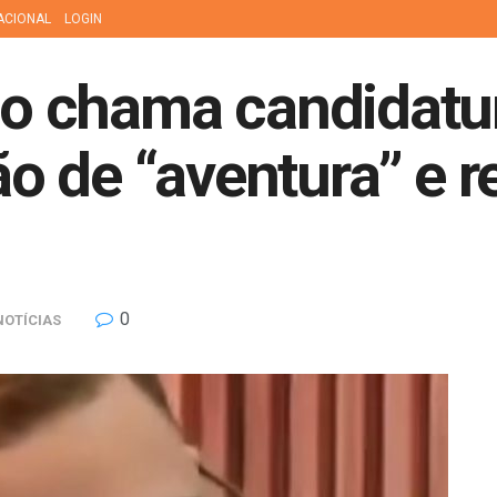
ACIONAL
LOGIN
ico chama candidatu
 de “aventura” e re
0
NOTÍCIAS