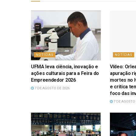
NOTÍCIAS
NOTÍCIAS
UFMA leva ciência, inovação e
Vídeo: Orle
ações culturais para a Feira do
apuração r
Empreendedor 2026
mortes no H
e critica te
7 DE AGOSTO DE 2026
foco das in
7 DE AGOSTO 