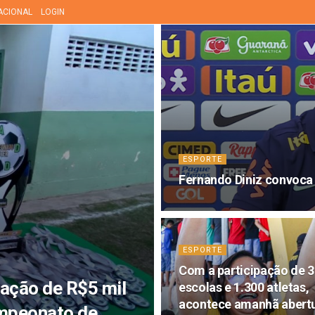
ACIONAL
LOGIN
ESPORTE
Fernando Diniz convoca 
ESPORTE
Com a participação de 3
iação de R$5 mil
escolas e 1.300 atletas,
acontece amanhã abert
mpeonato de