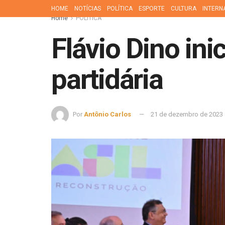
HOME
NOTÍCIAS
POLÍTICA
ESPORTE
CULTURA
INTERN
Home
POLÍTICA
Flávio Dino ini
partidária
Por
Antônio Carlos
21 de dezembro de 2023