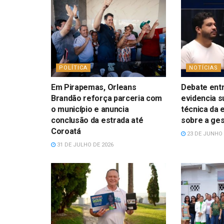
POLÍTICA
NOTÍCIAS
Em Pirapemas, Orleans
Debate entr
Brandão reforça parceria com
evidencia s
o município e anuncia
técnica da 
conclusão da estrada até
sobre a ges
Coroatá
23 DE JUNHO 
31 DE JULHO DE 2026