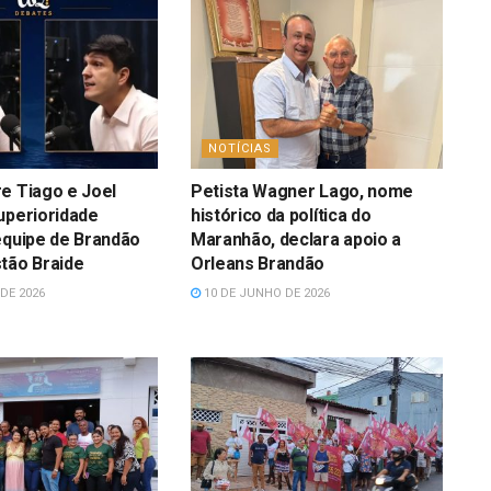
NOTÍCIAS
e Tiago e Joel
Petista Wagner Lago, nome
uperioridade
histórico da política do
equipe de Brandão
Maranhão, declara apoio a
tão Braide
Orleans Brandão
DE 2026
10 DE JUNHO DE 2026