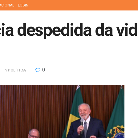
ACIONAL
LOGIN
cia despedida da vid
0
in
POLÍTICA