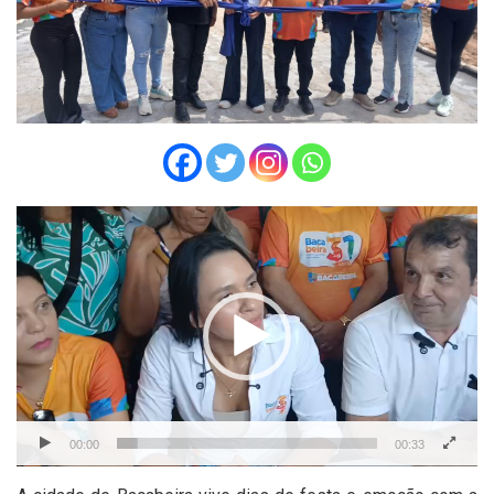
Tocador
de
vídeo
00:00
00:33