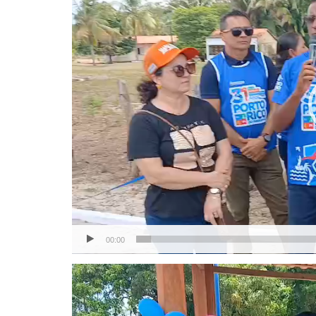
vídeo
00:00
Tocador
de
vídeo