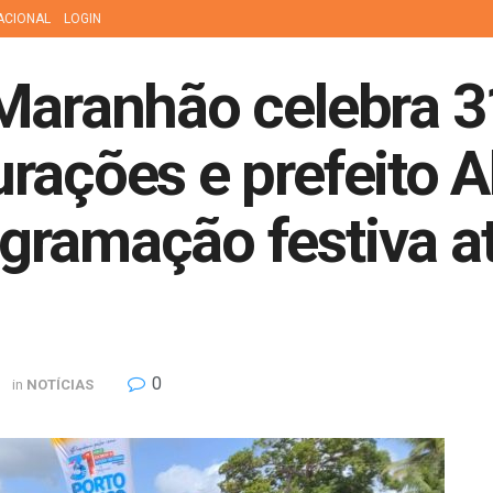
ACIONAL
LOGIN
 Maranhão celebra 
rações e prefeito 
ramação festiva at
0
in
NOTÍCIAS