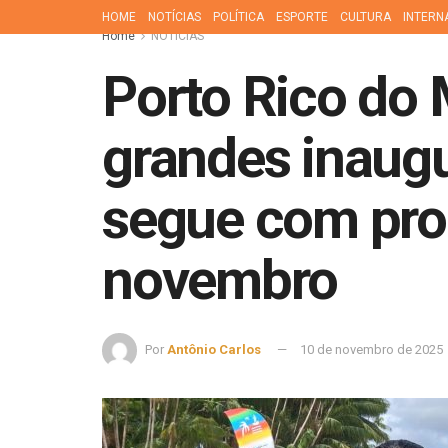
HOME
NOTÍCIAS
POLÍTICA
ESPORTE
CULTURA
INTERN
Home
NOTÍCIAS
Porto Rico do
grandes inaugu
segue com prog
novembro
Por
Antônio Carlos
10 de novembro de 2025