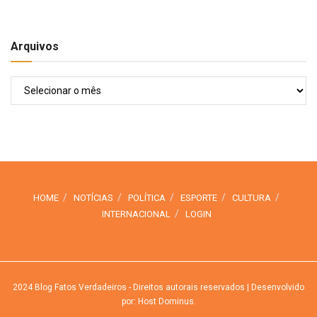
Arquivos
Arquivos
HOME
NOTÍCIAS
POLÍTICA
ESPORTE
CULTURA
INTERNACIONAL
LOGIN
2024
Blog Fatos Verdadeiros
- Direitos autorais reservados
| Desenvolvido
por: Host Dominus
.