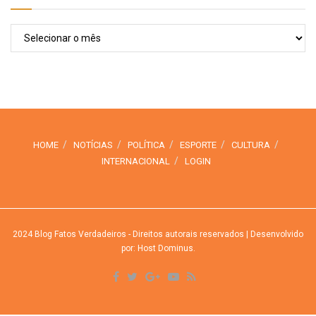
Arquivos
HOME
NOTÍCIAS
POLÍTICA
ESPORTE
CULTURA
INTERNACIONAL
LOGIN
2024
Blog Fatos Verdadeiros
- Direitos autorais reservados
| Desenvolvido
por: Host Dominus
.