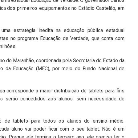
rama estadual Educação de Verdade. O governador Carlos
ica dos primeiros equipamentos no Estádio Castelão, em
 uma estratégia inédita na educação pública estadual
stas no programa Educação de Verdade, que conta com
milhões.
no do Maranhão, coordenada pela Secretaria de Estado da
rio da Educação (MEC), por meio do Fundo Nacional de
a corresponde a maior distribuição de tablets para fins
tos serão concedidos aos alunos, sem necessidade de
ão de tablets para todos os alunos do ensino médio.
cada aluno vai poder ficar com o seu tablet. Não é um
. Porque ele termina o terceiro ano, ele precisa ter o