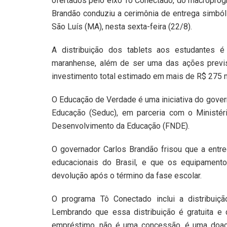
ofertados pelo eixo Tô Conectado, do macroprog
Brandão conduziu a cerimônia de entrega simból
São Luís (MA), nesta sexta-feira (22/8).
A distribuição dos tablets aos estudantes é
maranhense, além de ser uma das ações previ
investimento total estimado em mais de R$ 275 
O Educação de Verdade é uma iniciativa do gover
Educação (Seduc), em parceria com o Ministé
Desenvolvimento da Educação (FNDE).
O governador Carlos Brandão frisou que a entreg
educacionais do Brasil, e que os equipamen
devolução após o término da fase escolar.
O programa Tô Conectado inclui a distribuiç
Lembrando que essa distribuição é gratuita e 
empréstimo, não é uma concessão, é uma doação