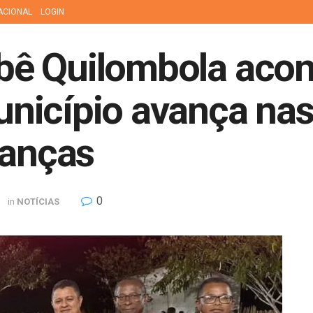
ACIONAL
LOGIN
ê Quilombola aco
icípio avança nas 
ianças
0
in
NOTÍCIAS