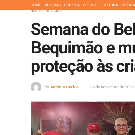
HOME
NOTÍCIAS
POLÍTICA
ESPORTE
CULTURA
INTERN
Home
NOTÍCIAS
Semana do Beb
Bequimão e mun
proteção às cr
Por
Antônio Carlos
26 de novembro de 2025