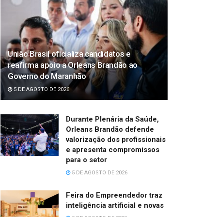
União Brasil oficializa candidatos e
reafirma apoio a Orleans Brandão ao
Governo do Maranhão
5 DE AGOSTO DE 2026
Durante Plenária da Saúde,
Orleans Brandão defende
valorização dos profissionais
e apresenta compromissos
para o setor
5 DE AGOSTO DE 2026
Feira do Empreendedor traz
inteligência artificial e novas