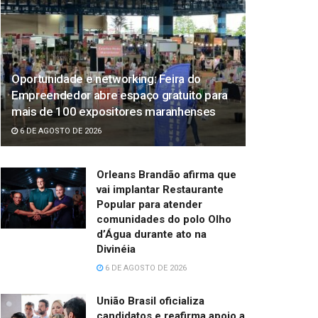
Oportunidade e networking: Feira do
Empreendedor abre espaço gratuito para
mais de 100 expositores maranhenses
6 DE AGOSTO DE 2026
Orleans Brandão afirma que
vai implantar Restaurante
Popular para atender
comunidades do polo Olho
d’Água durante ato na
Divinéia
6 DE AGOSTO DE 2026
União Brasil oficializa
candidatos e reafirma apoio a