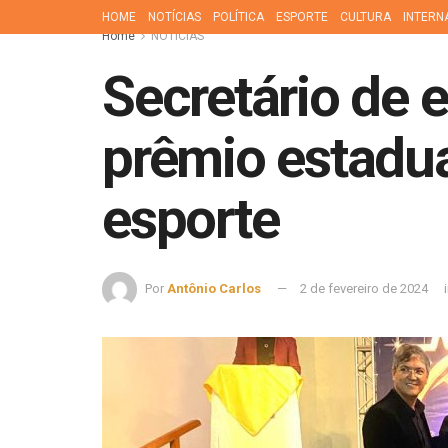
HOME
NOTÍCIAS
POLÍTICA
ESPORTE
CULTURA
INTERN
Home
NOTÍCIAS
Secretário de 
prêmio estadua
esporte
Por
Antônio Carlos
2 de fevereiro de 2024