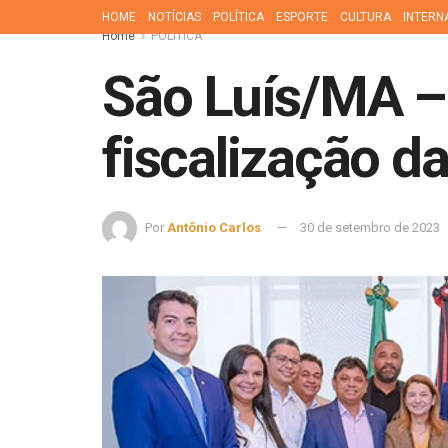
HOME
NOTÍCIAS
POLÍTICA
ESPORTE
CULTURA
INTERN
Home
POLÍTICA
São Luís/MA – 
fiscalização d
Por
Antônio Carlos
30 de setembro de 2023