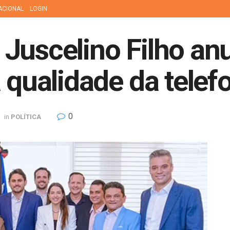
ACIONAL
LOGIN
Juscelino Filho an
a qualidade da telef
0
in
POLÍTICA