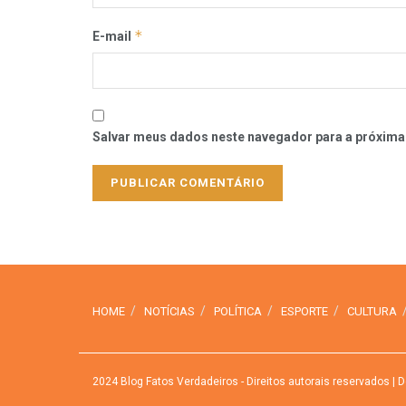
*
E-mail
Salvar meus dados neste navegador para a próxima
HOME
NOTÍCIAS
POLÍTICA
ESPORTE
CULTURA
2024
Blog Fatos Verdadeiros
- Direitos autorais reservados
| D