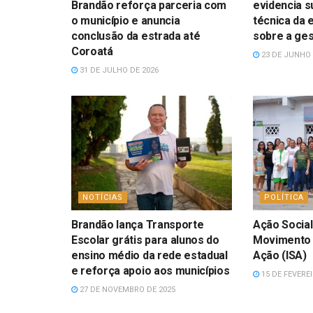
Brandão reforça parceria com
evidencia s
o município e anuncia
técnica da 
conclusão da estrada até
sobre a ges
Coroatá
23 DE JUNHO 
31 DE JULHO DE 2026
NOTÍCIAS
POLÍTICA
Brandão lança Transporte
Ação Social 
Escolar grátis para alunos do
Movimento 
ensino médio da rede estadual
Ação (ISA)
e reforça apoio aos municípios
15 DE FEVEREI
27 DE NOVEMBRO DE 2025