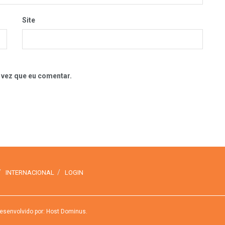
Site
 vez que eu comentar.
INTERNACIONAL
LOGIN
esenvolvido por: Host Dominus
.