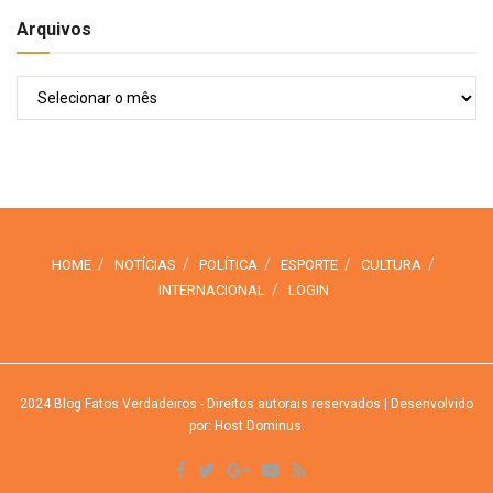
Arquivos
Arquivos
HOME
NOTÍCIAS
POLÍTICA
ESPORTE
CULTURA
INTERNACIONAL
LOGIN
2024
Blog Fatos Verdadeiros
- Direitos autorais reservados
| Desenvolvido
por: Host Dominus
.