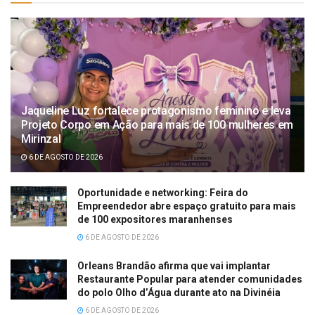
Jaqueline Luz fortalece protagonismo feminino e leva
Projeto Corpo em Ação para mais de 100 mulheres em
Mirinzal
6 DE AGOSTO DE 2026
Oportunidade e networking: Feira do
Empreendedor abre espaço gratuito para mais
de 100 expositores maranhenses
6 DE AGOSTO DE 2026
Orleans Brandão afirma que vai implantar
Restaurante Popular para atender comunidades
do polo Olho d’Água durante ato na Divinéia
6 DE AGOSTO DE 2026