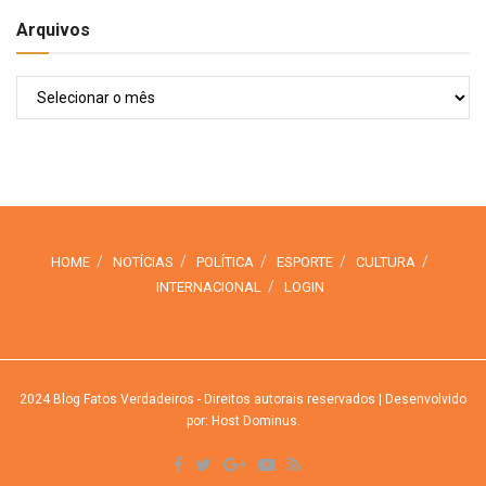
Arquivos
Arquivos
HOME
NOTÍCIAS
POLÍTICA
ESPORTE
CULTURA
INTERNACIONAL
LOGIN
2024
Blog Fatos Verdadeiros
- Direitos autorais reservados
| Desenvolvido
por: Host Dominus
.