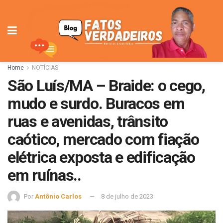
Home
NOTÍCIAS
São Luís/MA – Braide: o cego,
mudo e surdo. Buracos em
ruas e avenidas, trânsito
caótico, mercado com fiação
elétrica exposta e edificação
em ruínas..
Por
Antônio Carlos
8 de julho de 2023