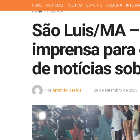
HOME
NOTÍCIAS
POLÍTICA
ESPORTE
CULTURA
INTERN
Home
POLÍTICA
São Luis/MA 
imprensa para 
de notícias sob
Por
Antônio Carlos
28 de setembro de 2023