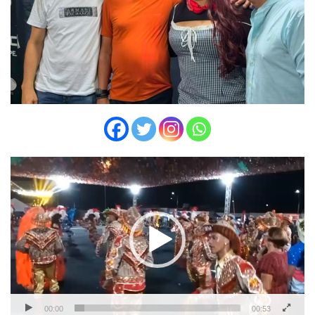
Tocador
de
vídeo
00:00
00:53