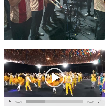
Tocador
de
vídeo
00:00
00:09