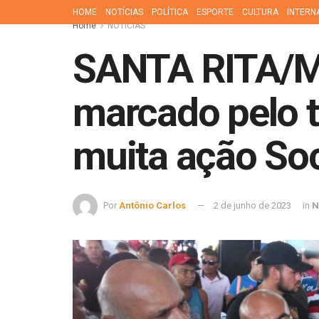
HOME
NOTÍCIAS
POLÍTICA
ESPORTE
CULTURA
INTERN
Home
NOTÍCIAS
SANTA RITA/MA
marcado pelo t
muita ação Soc
Por
Antônio Carlos
2 de junho de 2023
in
N