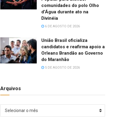
comunidades do polo Olho
d’Água durante ato na
Divinéia
6 DE AGOSTO DE 2026
União Brasil oficializa
candidatos e reafirma apoio a
Orleans Brandão ao Governo
do Maranhão
5 DE AGOSTO DE 2026
Arquivos
Arquivos
Selecionar o mês