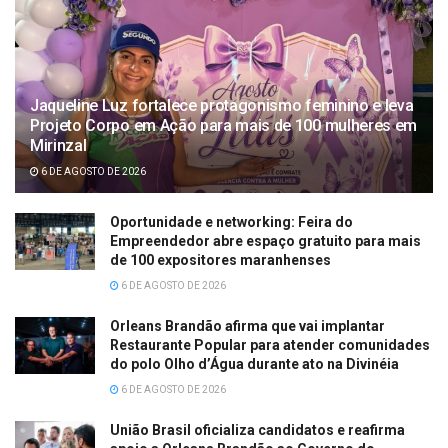
Jaqueline Luz fortalece protagonismo feminino e leva
Projeto Corpo em Ação para mais de 100 mulheres em
Mirinzal
6 DE AGOSTO DE 2026
Oportunidade e networking: Feira do
Empreendedor abre espaço gratuito para mais
de 100 expositores maranhenses
6 DE AGOSTO DE 2026
Orleans Brandão afirma que vai implantar
Restaurante Popular para atender comunidades
do polo Olho d’Água durante ato na Divinéia
6 DE AGOSTO DE 2026
União Brasil oficializa candidatos e reafirma