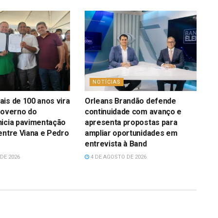
NOTÍCIAS
is de 100 anos vira
Orleans Brandão defende
Governo do
continuidade com avanço e
nicia pavimentação
apresenta propostas para
entre Viana e Pedro
ampliar oportunidades em
entrevista à Band
DE 2026
4 DE AGOSTO DE 2026