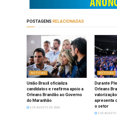
POSTAGENS
RELACIONADAS
NOTÍCIAS
NOTÍCIAS
União Brasil oficializa
Durante Ple
candidatos e reafirma apoio a
Orleans Br
Orleans Brandão ao Governo
valorização
do Maranhão
apresenta 
o setor
5 DE AGOSTO DE 2026
5 DE AGOSTO 