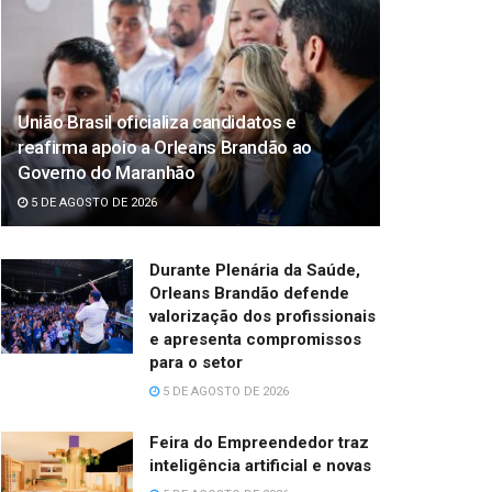
União Brasil oficializa candidatos e
reafirma apoio a Orleans Brandão ao
Governo do Maranhão
5 DE AGOSTO DE 2026
Durante Plenária da Saúde,
Orleans Brandão defende
valorização dos profissionais
e apresenta compromissos
para o setor
5 DE AGOSTO DE 2026
Feira do Empreendedor traz
inteligência artificial e novas