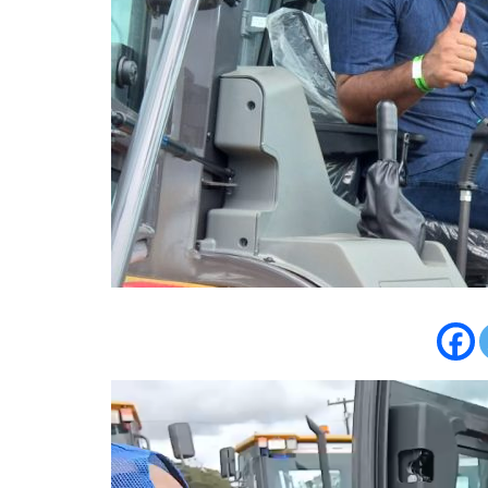
Tocador
de
vídeo