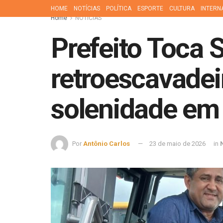
HOME
NOTÍCIAS
POLÍTICA
ESPORTE
CULTURA
INTERN
Home
NOTÍCIAS
Prefeito Toca 
retroescavadei
solenidade em
Por
Antônio Carlos
23 de maio de 2026
in