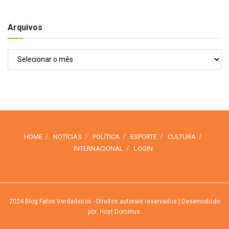
Arquivos
Arquivos
HOME
NOTÍCIAS
POLÍTICA
ESPORTE
CULTURA
INTERNACIONAL
LOGIN
2024
Blog Fatos Verdadeiros
- Direitos autorais reservados
| Desenvolvido
por: Host Dominus
.