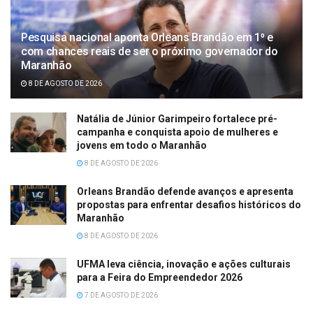
Pesquisa nacional aponta Orleans Brandão em 1⁰ e
com chances reais de ser o próximo governador do
Maranhão
8 DE AGOSTO DE 2026
Natália de Júnior Garimpeiro fortalece pré-
campanha e conquista apoio de mulheres e
jovens em todo o Maranhão
8 DE AGOSTO DE 2026
Orleans Brandão defende avanços e apresenta
propostas para enfrentar desafios históricos do
Maranhão
8 DE AGOSTO DE 2026
UFMA leva ciência, inovação e ações culturais
para a Feira do Empreendedor 2026
7 DE AGOSTO DE 2026