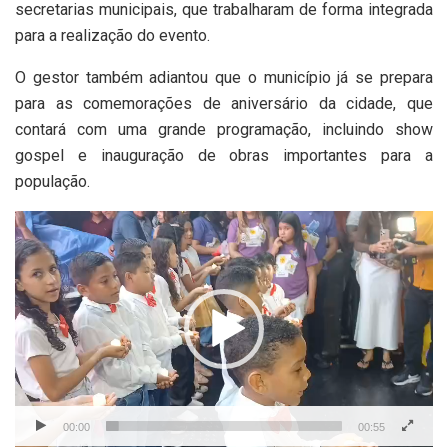
secretarias municipais, que trabalharam de forma integrada
para a realização do evento.
O gestor também adiantou que o município já se prepara
para as comemorações de aniversário da cidade, que
contará com uma grande programação, incluindo show
gospel e inauguração de obras importantes para a
população.
Tocador
de
vídeo
00:00
00:55