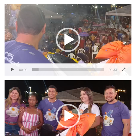
Tocador
de
vídeo
00:00
00:33
Tocador
de
vídeo