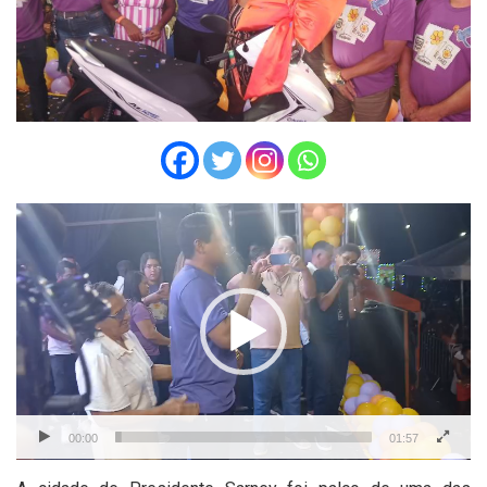
Tocador
de
vídeo
00:00
01:57