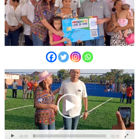
Tocador
de
vídeo
00:00
01:31