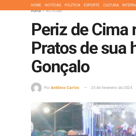
HOME
NOTÍCIAS
POLÍTICA
ESPORTE
CULTURA
INTERN
Home
NOTÍCIAS
Periz de Cima 
Pratos de sua 
Gonçalo
Por
Antônio Carlos
25 de fevereiro de 2024