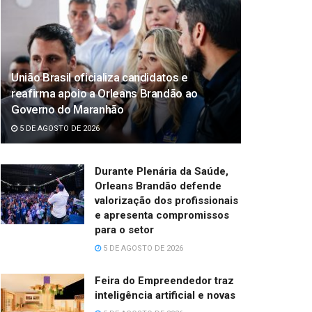
União Brasil oficializa candidatos e
reafirma apoio a Orleans Brandão ao
Governo do Maranhão
5 DE AGOSTO DE 2026
Durante Plenária da Saúde,
Orleans Brandão defende
valorização dos profissionais
e apresenta compromissos
para o setor
5 DE AGOSTO DE 2026
Feira do Empreendedor traz
inteligência artificial e novas