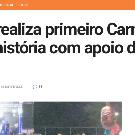
ACIONAL
LOGIN
realiza primeiro Car
história com apoio 
0
in
NOTÍCIAS