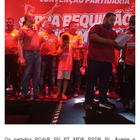
Os partidos PCdoB, PV, PT, MDB, PSDB, PL, Avante e