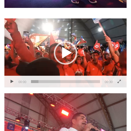
Tocador
de
vídeo
00:00
00:30