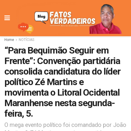
Home
NOTÍCIAS
“Para Bequimão Seguir em
Frente”: Convenção partidária
consolida candidatura do líder
político Zé Martins e
movimenta o Litoral Ocidental
Maranhense nesta segunda-
feira, 5.
O mega evento político foi comandado por João