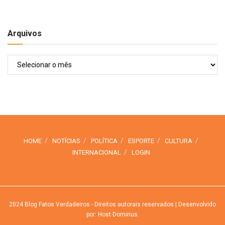
Arquivos
Arquivos
HOME
NOTÍCIAS
POLÍTICA
ESPORTE
CULTURA
INTERNACIONAL
LOGIN
2024
Blog Fatos Verdadeiros
- Direitos autorais reservados
| Desenvolvido
por: Host Dominus
.