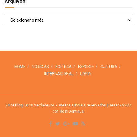
Arquivos
Arquivos
HOME
NOTÍCIAS
POLÍTICA
ESPORTE
CULTURA
INTERNACIONAL
LOGIN
2024
Blog Fatos Verdadeiros
- Direitos autorais reservados
| Desenvolvido
por: Host Dominus
.