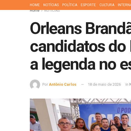
HOME
NOTÍCIAS
POLÍTICA
ESPORTE
CULTURA
INTERN
Home
NOTÍCIAS
Orleans Brandã
candidatos do
a legenda no e
Por
Antônio Carlos
18 de maio de 2026
in