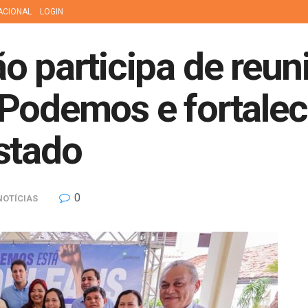
ACIONAL
LOGIN
o participa de reun
 Podemos e fortale
stado
0
NOTÍCIAS