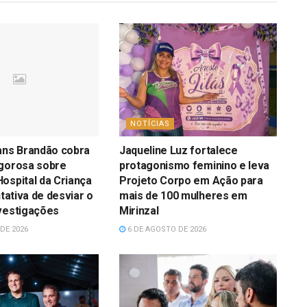
NOTÍCIAS
ans Brandão cobra
Jaqueline Luz fortalece
igorosa sobre
protagonismo feminino e leva
ospital da Criança
Projeto Corpo em Ação para
ntativa de desviar o
mais de 100 mulheres em
vestigações
Mirinzal
DE 2026
6 DE AGOSTO DE 2026