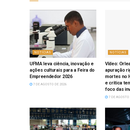
NOTÍCIAS
NOTÍCIAS
UFMA leva ciência, inovação e
Vídeo: Orle
ações culturais para a Feira do
apuração r
Empreendedor 2026
mortes no H
e critica te
7 DE AGOSTO DE 2026
foco das in
7 DE AGOSTO 