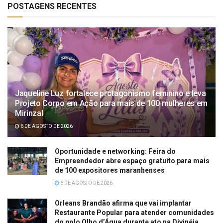
POSTAGENS RECENTES
Jaqueline Luz fortalece protagonismo feminino e leva
Projeto Corpo em Ação para mais de 100 mulheres em
Mirinzal
6 DE AGOSTO DE 2026
Oportunidade e networking: Feira do
Empreendedor abre espaço gratuito para mais
de 100 expositores maranhenses
6 DE AGOSTO DE 2026
Orleans Brandão afirma que vai implantar
Restaurante Popular para atender comunidades
do polo Olho d’Água durante ato na Divinéia