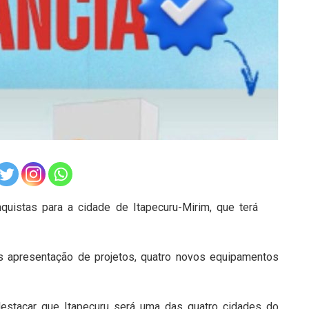
istas para a cidade de Itapecuru-Mirim, que terá
ós apresentação de projetos, quatro novos equipamentos
destacar que Itapecuru será uma das quatro cidades do