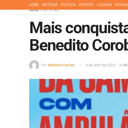
HOME
NOTÍCIAS
POLÍTICA
ESPORTE
CULTURA
INTERN
Home
NOTÍCIAS
Mais conquista
Benedito Coro
Por
Antônio Carlos
6 de abril de 2024
in
NO