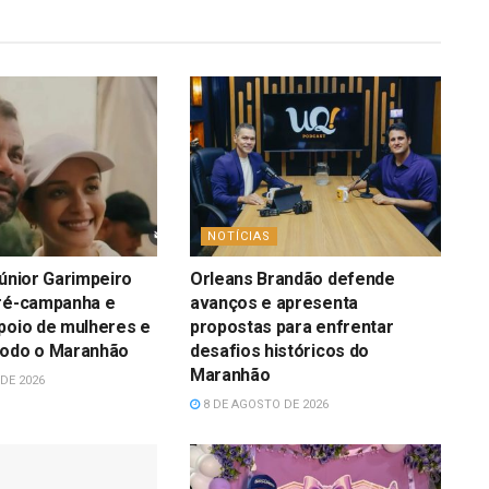
NOTÍCIAS
Júnior Garimpeiro
Orleans Brandão defende
pré-campanha e
avanços e apresenta
poio de mulheres e
propostas para enfrentar
todo o Maranhão
desafios históricos do
Maranhão
DE 2026
8 DE AGOSTO DE 2026