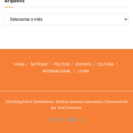
Arquivos
Arquivos
HOME
NOTÍCIAS
POLÍTICA
ESPORTE
CULTURA
INTERNACIONAL
LOGIN
2024
Blog Fatos Verdadeiros
- Direitos autorais reservados
| Desenvolvido
por: Host Dominus
.