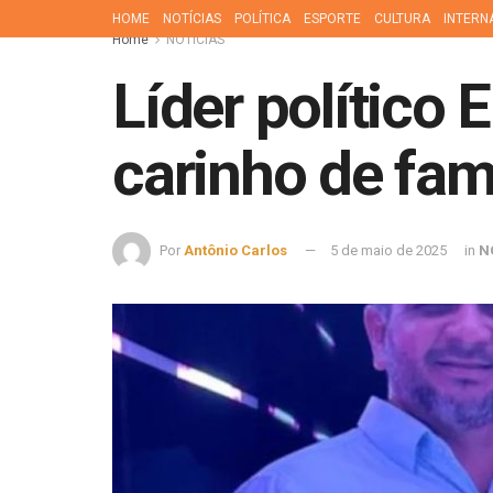
HOME
NOTÍCIAS
POLÍTICA
ESPORTE
CULTURA
INTERN
Home
NOTÍCIAS
Líder político 
carinho de fam
Por
Antônio Carlos
5 de maio de 2025
in
N