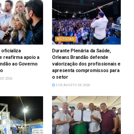
NOTÍCIAS
 oficializa
Durante Plenária da Saúde,
e reafirma apoio a
Orleans Brandão defende
andão ao Governo
valorização dos profissionais e
ão
apresenta compromissos para
o setor
DE 2026
5 DE AGOSTO DE 2026