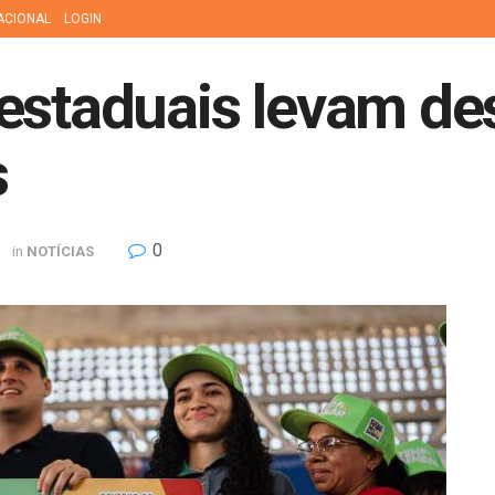
ACIONAL
LOGIN
 estaduais levam d
s
0
in
NOTÍCIAS