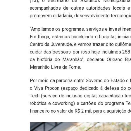
(13), o secretário de Assuntos Municipalist
acompanhados de outras autoridades locais e
promovem cidadania, desenvolvimento tecnológic
“Ampliamos os programas, serviços e investiment
Em Itinga, estamos concluindo o hospital, inic
Centro da Juventude, e vamos trazer oito quilôm
cuidar das pessoas, por isso hoje incluímos 258
da história do Maranhão”, declarou Orleans B
Maranhão Livre da Fome.
Por meio da parceria entre Governo do Estado e 
o Viva Procon (espaço dedicado à defesa do co
Tech (serviço de inclusão digital, capacitação t
robótica e coworking) e cartões do programa Te
financeiro no valor de R$ 2 mil, para a aquisiçã