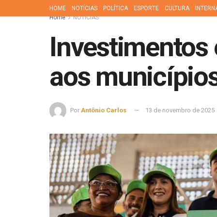
HOME
NOTÍCIAS
POLÍTICA
ESPORTE
CULTURA
INTERN
Home
NOTÍCIAS
Investimentos
aos município
Por
Antônio Carlos
13 de novembro de 2025