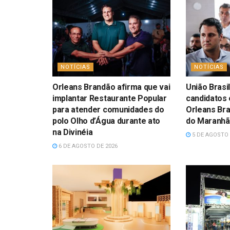
NOTÍCIAS
NOTÍCIAS
Orleans Brandão afirma que vai
União Brasil
implantar Restaurante Popular
candidatos 
para atender comunidades do
Orleans Br
polo Olho d’Água durante ato
do Maranh
na Divinéia
5 DE AGOSTO 
6 DE AGOSTO DE 2026