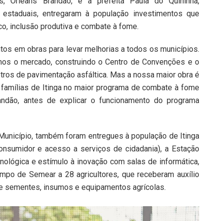
as, Orleans Brandão, e a prefeita Paula do Quininha,
 estaduais, entregaram à população investimentos que
o, inclusão produtiva e combate à fome.
os em obras para levar melhorias a todos os municípios.
iamos o mercado, construindo o Centro de Convenções e o
etros de pavimentação asfáltica. Mas a nossa maior obra é
 famílias de Itinga no maior programa de combate à fome
randão, antes de explicar o funcionamento do programa
Município, também foram entregues à população de Itinga
nsumidor e acesso a serviços de cidadania), a Estação
ecnológica e estímulo à inovação com salas de informática,
mpo de Semear a 28 agricultores, que receberam auxílio
o de sementes, insumos e equipamentos agrícolas.