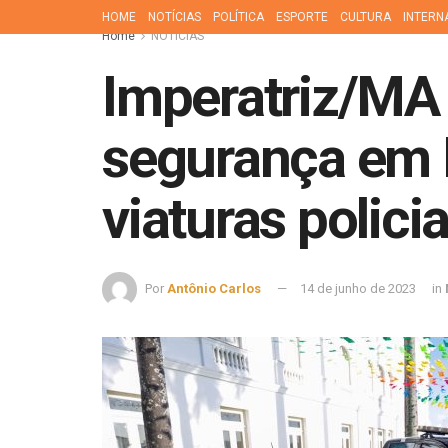
HOME
NOTÍCIAS
POLÍTICA
ESPORTE
CULTURA
INTERN
Home
NOTÍCIAS
Imperatriz/MA
segurança em I
viaturas policia
Por
Antônio Carlos
14 de junho de 2023
in