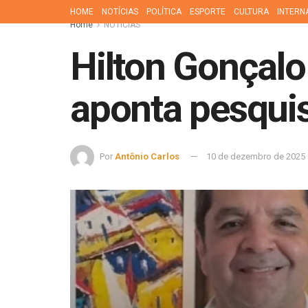
HOME
NOTÍCIAS
POLÍTICA
ESPORTE
CULTURA
INTERN
Home
NOTÍCIAS
Hilton Gonçalo
aponta pesquis
Por
Antônio Carlos
10 de dezembro de 2025