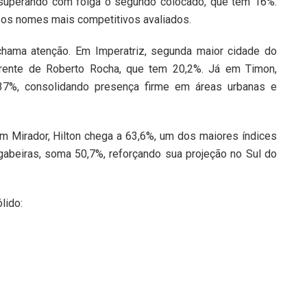
 superando com folga o segundo colocado, que tem 16%.
e os nomes mais competitivos avaliados.
ama atenção. Em Imperatriz, segunda maior cidade do
 frente de Roberto Rocha, que tem 20,2%. Já em Timon,
 37%, consolidando presença firme em áreas urbanas e
m Mirador, Hilton chega a 63,6%, um dos maiores índices
beiras, soma 50,7%, reforçando sua projeção no Sul do
lido: