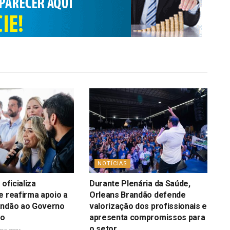
NOTÍCIAS
 oficializa
Durante Plenária da Saúde,
e reafirma apoio a
Orleans Brandão defende
andão ao Governo
valorização dos profissionais e
ão
apresenta compromissos para
o setor