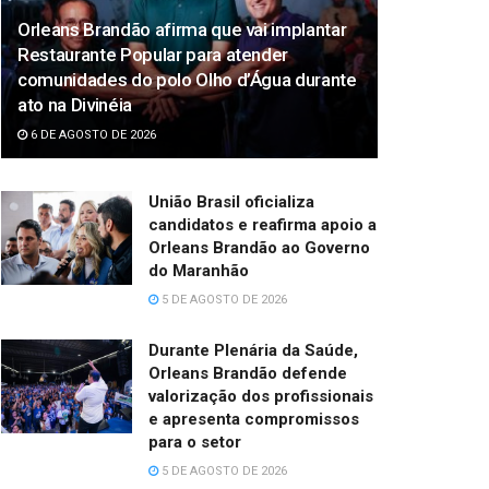
Orleans Brandão afirma que vai implantar
Restaurante Popular para atender
comunidades do polo Olho d’Água durante
ato na Divinéia
6 DE AGOSTO DE 2026
União Brasil oficializa
candidatos e reafirma apoio a
Orleans Brandão ao Governo
do Maranhão
5 DE AGOSTO DE 2026
Durante Plenária da Saúde,
Orleans Brandão defende
valorização dos profissionais
e apresenta compromissos
para o setor
5 DE AGOSTO DE 2026