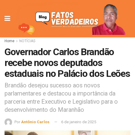
Home
NOTÍCIAS
Governador Carlos Brandão
recebe novos deputados
estaduais no Palácio dos Leões
Brandão desejou sucesso aos novos
parlamentares e destacou a importância da
parceria entre Executivo e Legislativo para o
desenvolvimento do Maranhão
Por
Antônio Carlos
6 de janeiro de 2025