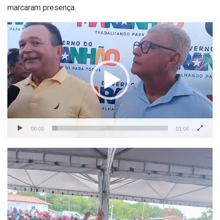
marcaram presença.
Tocador
de
vídeo
00:00
01:06