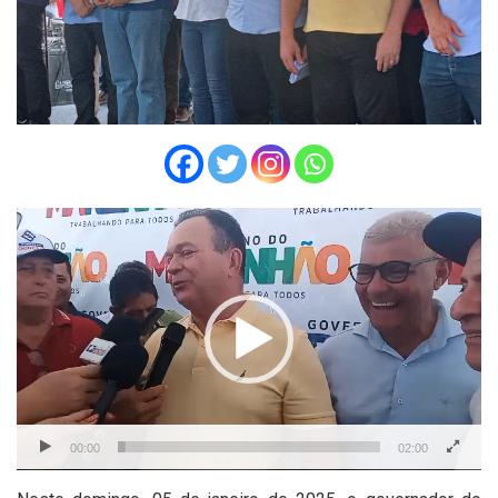
Tocador
de
vídeo
00:00
02:00