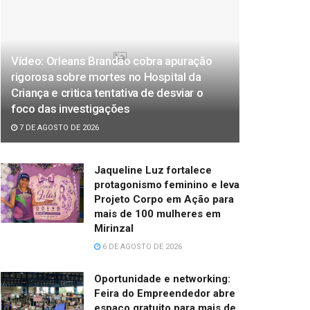
Vídeo: Orleans Brandão cobra apuração
rigorosa sobre mortes no Hospital da
Criança e critica tentativa de desviar o
foco das investigações
7 DE AGOSTO DE 2026
Jaqueline Luz fortalece
protagonismo feminino e leva
Projeto Corpo em Ação para
mais de 100 mulheres em
Mirinzal
6 DE AGOSTO DE 2026
Oportunidade e networking:
Feira do Empreendedor abre
espaço gratuito para mais de