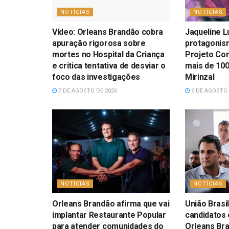
NOTÍCIAS
NOTÍCIAS
Vídeo: Orleans Brandão cobra
Jaqueline L
apuração rigorosa sobre
protagonis
mortes no Hospital da Criança
Projeto Co
e critica tentativa de desviar o
mais de 10
foco das investigações
Mirinzal
7 DE AGOSTO DE 2026
6 DE AGOSTO 
NOTÍCIAS
NOTÍCIAS
Orleans Brandão afirma que vai
União Brasil
implantar Restaurante Popular
candidatos 
para atender comunidades do
Orleans Br