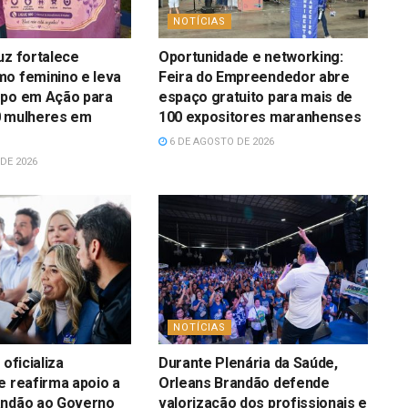
NOTÍCIAS
uz fortalece
Oportunidade e networking:
mo feminino e leva
Feira do Empreendedor abre
rpo em Ação para
espaço gratuito para mais de
0 mulheres em
100 expositores maranhenses
6 DE AGOSTO DE 2026
DE 2026
NOTÍCIAS
 oficializa
Durante Plenária da Saúde,
e reafirma apoio a
Orleans Brandão defende
andão ao Governo
valorização dos profissionais e