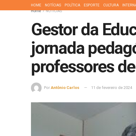
HOME
NOTÍCIAS
POLÍTICA
ESPORTE
CULTURA
INTERN
Home
NOTÍCIAS
Gestor da Educ
jornada pedagó
professores de
Por
Antônio Carlos
11 de fevereiro de 2024