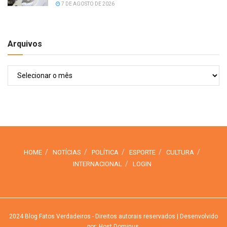
7 DE AGOSTO DE 2026
Arquivos
Arquivos
HOME
NOTÍCIAS
POLÍTICA
ESPORTE
CULTURA
INTERNACIONAL
LOGIN
2024
Blog Fatos Verdadeiros
- Direitos autorais reservados
| Desenvolvido
por: Host Dominus
.