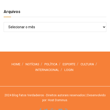
Arquivos
Arquivos
HOME
NOTÍCIAS
POLÍTICA
ESPORTE
CULTURA
INTERNACIONAL
LOGIN
2024
Blog Fatos Verdadeiros
- Direitos autorais reservados
| Desenvolvido
por: Host Dominus
.