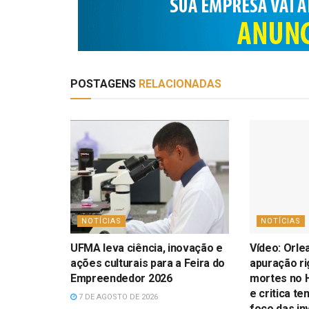
POSTAGENS
RELACIONADAS
NOTÍCIAS
NOTÍCIAS
UFMA leva ciência, inovação e
Vídeo: Orle
ações culturais para a Feira do
apuração r
Empreendedor 2026
mortes no H
e critica te
7 DE AGOSTO DE 2026
foco das in