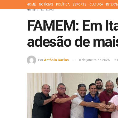
HOME
NOTÍCIAS
POLÍTICA
ESPORTE
CULTURA
INTERN
Home
NOTÍCIAS
FAMEM: Em Ita
adesão de mais
Por
Antônio Carlos
8 de janeiro de 2025
in