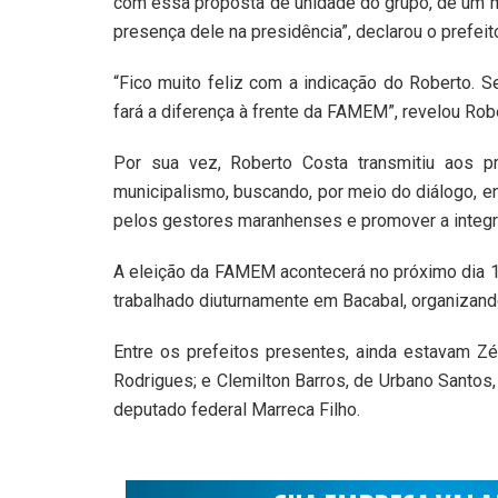
com essa proposta de unidade do grupo, de um mu
presença dele na presidência”, declarou o prefeito 
“Fico muito feliz com a indicação do Roberto. S
fará a diferença à frente da FAMEM”, revelou Robe
Por sua vez, Roberto Costa transmitiu aos 
municipalismo, buscando, por meio do diálogo, e
pelos gestores maranhenses e promover a integr
A eleição da FAMEM acontecerá no próximo dia 15
trabalhado diuturnamente em Bacabal, organizand
Entre os prefeitos presentes, ainda estavam Zé
Rodrigues; e Clemilton Barros, de Urbano Santos
deputado federal Marreca Filho.