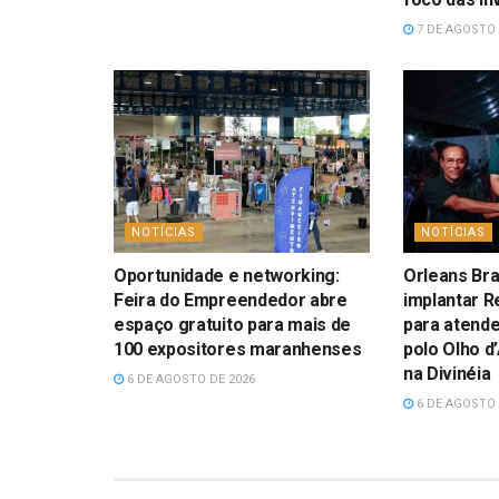
7 DE AGOSTO 
NOTÍCIAS
NOTÍCIAS
Oportunidade e networking:
Orleans Bra
Feira do Empreendedor abre
implantar R
espaço gratuito para mais de
para atend
100 expositores maranhenses
polo Olho d
na Divinéia
6 DE AGOSTO DE 2026
6 DE AGOSTO 