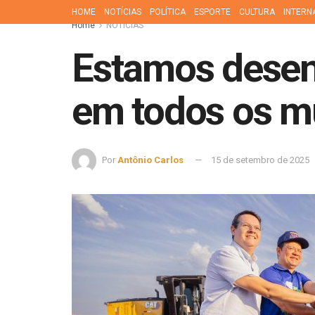
HOME
NOTÍCIAS
POLÍTICA
ESPORTE
CULTURA
INTERN
Home
NOTÍCIAS
Estamos desen
em todos os mu
Por
Antônio Carlos
15 de setembro de 2025