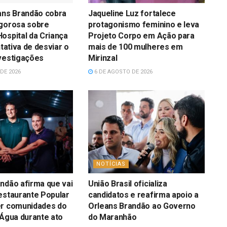
ans Brandão cobra
Jaqueline Luz fortalece
igorosa sobre
protagonismo feminino e leva
ospital da Criança
Projeto Corpo em Ação para
ntativa de desviar o
mais de 100 mulheres em
vestigações
Mirinzal
DE 2026
6 DE AGOSTO DE 2026
NOTÍCIAS
ndão afirma que vai
União Brasil oficializa
estaurante Popular
candidatos e reafirma apoio a
er comunidades do
Orleans Brandão ao Governo
’Água durante ato
do Maranhão