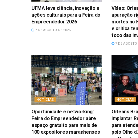
UFMA leva ciência, inovação e
Vídeo: Orle
ações culturais para a Feira do
apuração r
Empreendedor 2026
mortes no H
e critica te
7 DE AGOSTO DE 2026
foco das in
7 DE AGOSTO 
NOTÍCIAS
NOTÍCIAS
Oportunidade e networking:
Orleans Bra
Feira do Empreendedor abre
implantar R
espaço gratuito para mais de
para atend
100 expositores maranhenses
polo Olho d