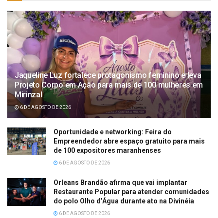
Jaqueline Luz fortalece protagonismo feminino e leva
Projeto Corpo em Ação para mais de 100 mulheres em
Mirinzal
6 DE AGOSTO DE 2026
Oportunidade e networking: Feira do
Empreendedor abre espaço gratuito para mais
de 100 expositores maranhenses
6 DE AGOSTO DE 2026
Orleans Brandão afirma que vai implantar
Restaurante Popular para atender comunidades
do polo Olho d’Água durante ato na Divinéia
6 DE AGOSTO DE 2026