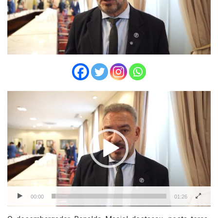
Tocador
de
vídeo
00:00
01:26