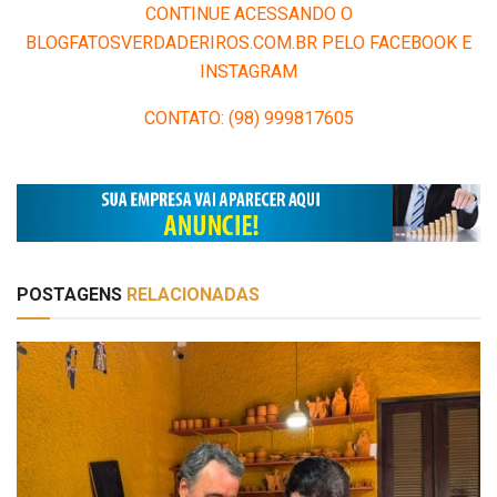
CONTINUE ACESSANDO O
BLOGFATOSVERDADERIROS.COM.BR PELO FACEBOOK E
INSTAGRAM
CONTATO: (98) 999817605
POSTAGENS
RELACIONADAS