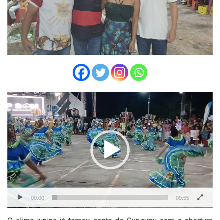
Tocador
de
vídeo
00:00
00:55