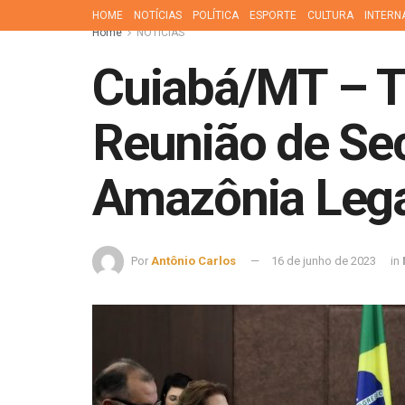
HOME
NOTÍCIAS
POLÍTICA
ESPORTE
CULTURA
INTERN
Home
NOTÍCIAS
Cuiabá/MT – Ti
Reunião de Sec
Amazônia Lega
Por
Antônio Carlos
16 de junho de 2023
in