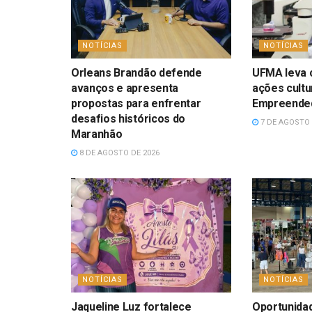
NOTÍCIAS
NOTÍCIAS
Orleans Brandão defende
UFMA leva c
avanços e apresenta
ações cultu
propostas para enfrentar
Empreende
desafios históricos do
7 DE AGOSTO 
Maranhão
8 DE AGOSTO DE 2026
NOTÍCIAS
NOTÍCIAS
Jaqueline Luz fortalece
Oportunidad