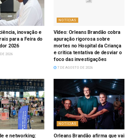
NOTÍCIAS
iência, inovação e
Vídeo: Orleans Brandão cobra
rais para a Feira do
apuração rigorosa sobre
dor 2026
mortes no Hospital da Criança
e critica tentativa de desviar o
DE 2026
foco das investigações
7 DE AGOSTO DE 2026
NOTÍCIAS
e e networking:
Orleans Brandão afirma que vai