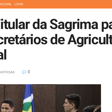
ACIONAL
LOGIN
tular da Sagrima pa
retários de Agricul
l
0
NOTÍCIAS