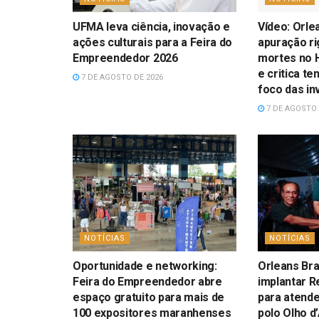
UFMA leva ciência, inovação e
Vídeo: Orle
ações culturais para a Feira do
apuração r
Empreendedor 2026
mortes no H
e critica te
7 DE AGOSTO DE 2026
foco das in
7 DE AGOSTO 
NOTÍCIAS
NOTÍCIAS
Oportunidade e networking:
Orleans Bra
Feira do Empreendedor abre
implantar R
espaço gratuito para mais de
para atend
100 expositores maranhenses
polo Olho d