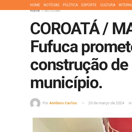
HOME
NOTÍCIAS
POLÍTICA
ESPORTE
CULTURA
INTERN
Home
NOTÍCIAS
COROATÁ / MA 
Fufuca promete
construção de 
município.
Por
Antônio Carlos
20 de março de 2024
in