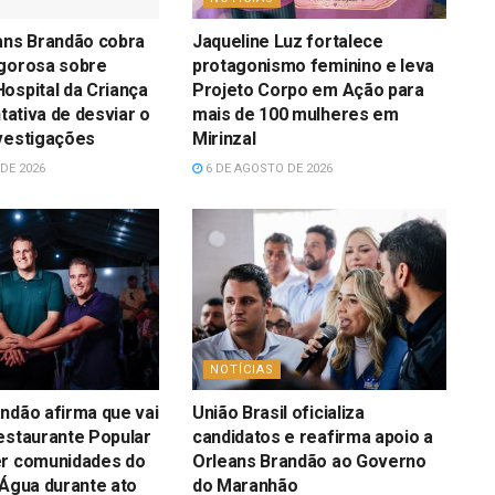
ans Brandão cobra
Jaqueline Luz fortalece
igorosa sobre
protagonismo feminino e leva
ospital da Criança
Projeto Corpo em Ação para
ntativa de desviar o
mais de 100 mulheres em
vestigações
Mirinzal
DE 2026
6 DE AGOSTO DE 2026
NOTÍCIAS
ndão afirma que vai
União Brasil oficializa
estaurante Popular
candidatos e reafirma apoio a
er comunidades do
Orleans Brandão ao Governo
’Água durante ato
do Maranhão