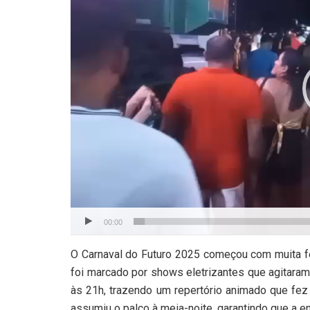
00:00
O Carnaval do Futuro 2025 começou com muita fe
foi marcado por shows eletrizantes que agitaram 
às 21h, trazendo um repertório animado que fez 
assumiu o palco à meia-noite, garantindo que a en