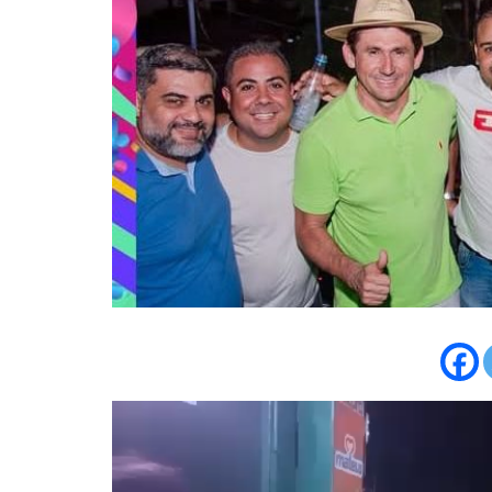
Tocador
de
vídeo