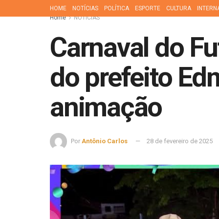
HOME
NOTÍCIAS
POLÍTICA
ESPORTE
CULTURA
INTERN
Home
NOTÍCIAS
Carnaval do F
do prefeito Ed
animação
Por
Antônio Carlos
28 de fevereiro de 2025